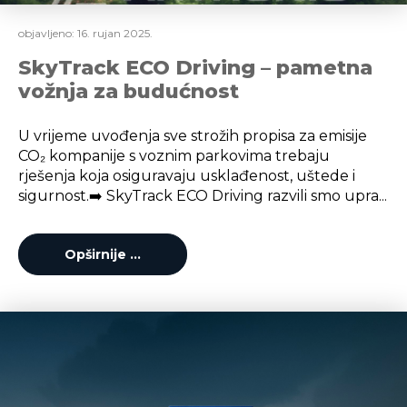
objavljeno:
16. rujan 2025.
SkyTrack ECO Driving – pametna
vožnja za budućnost
U vrijeme uvođenja sve strožih propisa za emisije
CO₂ kompanije s voznim parkovima trebaju
rješenja koja osiguravaju usklađenost, uštede i
sigurnost.➡️ SkyTrack ECO Driving razvili smo upra...
Opširnije …