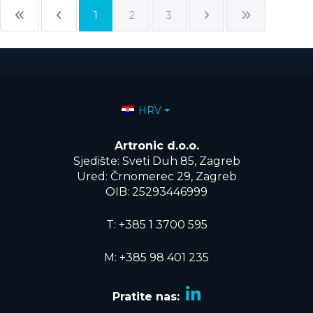
1
2
3
Odaberite svoj jezik
HRV
Artronic d.o.o.
Sjedište: Sveti Duh 85, Zagreb
Ured: Črnomerec 29, Zagreb
OIB: 25293446999
T:
+385 1 3700 595
M: +385 98 401 235
Pratite nas: