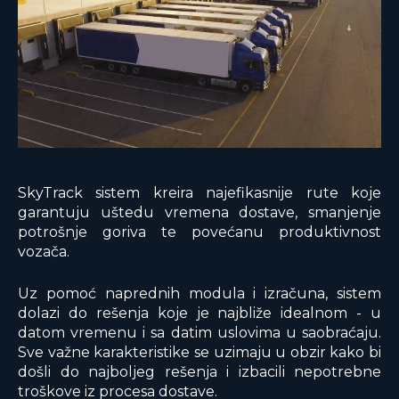
SkyTrack sistem kreira najefikasnije rute koje
garantuju uštedu vremena dostave, smanjenje
potrošnje goriva te povećanu produktivnost
vozača.
Uz pomoć naprednih modula i izračuna, sistem
dolazi do rešenja koje je najbliže idealnom - u
datom vremenu i sa datim uslovima u saobraćaju.
Sve važne karakteristike se uzimaju u obzir kako bi
došli do najboljeg rešenja i izbacili nepotrebne
troškove iz procesa dostave.