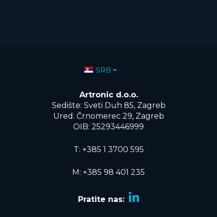
Izaberite vaš jezik
SRB
Artronic d.o.o.
Sedište: Sveti Duh 85, Zagreb
Ured: Črnomerec 29, Zagreb
OIB: 25293446999
T:
+385 1 3700 595
M: +385 98 401 235
Pratite nas: