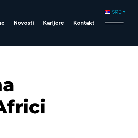
Izaberite vaš 
SRB
ge
Novosti
Karijere
Kontakt
na
frici