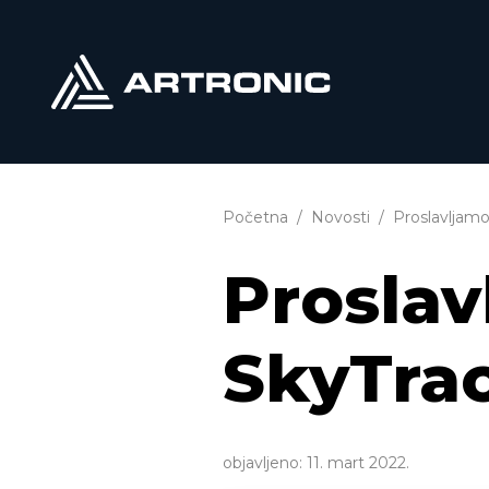
Početna
Novosti
Proslavljamo
Proslav
SkyTrac
objavljeno:
11. mart 2022.