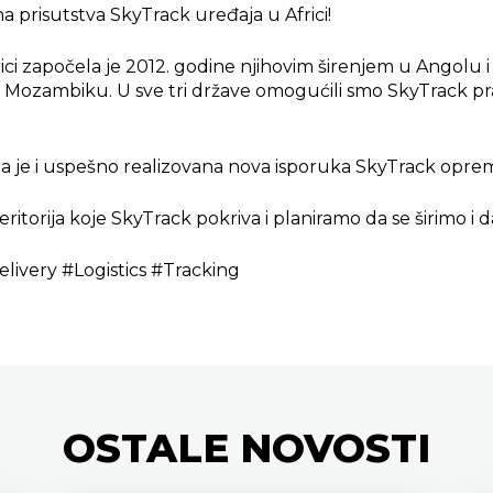
 prisutstva SkyTrack uređaja u Africi!
ci započela je 2012. godine njihovim širenjem u Angolu i
 u Mozambiku. U sve tri države omogućili smo SkyTrack pr
a je i uspešno realizovana nova isporuka SkyTrack opre
itorija koje SkyTrack pokriva i planiramo da se širimo i da
livery #Logistics #Tracking
OSTALE
NOVOSTI