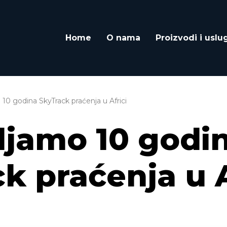
Home
O nama
Proizvodi i uslu
 10 godina SkyTrack praćenja u Africi
ljamo 10 godi
k praćenja u A